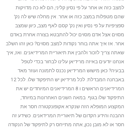
למצב כזה או אחר על פי נסיון קליני, הם לא כה מדויקות
שהם מטפלות במצב כזה או אחר. אין מחלה שיש לה נק'
ספציפיות על פי נסיון ואין נק' קסם לאף מצב, כיוון שמצב
מסוים אצל אדם מסוים יכול להתבטא בצורה אחרת באדם
אחר. אז איך אתה בוחר נקודות למצב מסוים? כאן זהו השלב
שאתה צריך לזכור ולהבין את תיאוריית המרידיאנים. ואז, איך
אנחנו יודעים באיזה מרידיאן עלינו לבחור בכדי לטפל
בבעיה? כאן מישוש המרידיאן נכנס לתמונה ועוזר מאד
באבחנה המבדלת. לכל מרידיאן יש התיפקוד שלו. לכל 12
המרידיאנים הראשים ו 8 המרידיאנים המיוחדים יש את
התיפקוד שלו בגוף. במאה השנים האחרונות במיוחד,
המקצוע המופלא הזה שנקרא אקופונקטורה חסר את
ההבנה והידע הקדום של תיאוריית המרידאנים. כשידע זה
חסר או לא מובן נכון, אתה מתייחס רק לתיפקוד של הנקודה