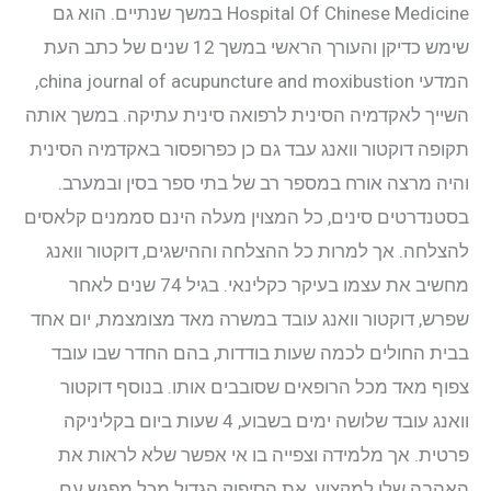
Hospital Of Chinese Medicine במשך שנתיים. הוא גם
שימש כדיקן והעורך הראשי במשך 12 שנים של כתב העת
יצירת קשר
המדעי china journal of acupuncture and moxibustion,
השייך לאקדמיה הסינית לרפואה סינית עתיקה. במשך אותה
התחבר
תקופה דוקטור וואנג עבד גם כן כפרופסור באקדמיה הסינית
והיה מרצה אורח במספר רב של בתי ספר בסין ובמערב.
בסטנדרטים סינים, כל המצוין מעלה הינם סממנים קלאסים
להצלחה. אך למרות כל ההצלחה וההישגים, דוקטור וואנג
מחשיב את עצמו בעיקר כקלינאי. בגיל 74 שנים לאחר
שפרש, דוקטור וואנג עובד במשרה מאד מצומצמת, יום אחד
בבית החולים לכמה שעות בודדות, בהם החדר שבו עובד
צפוף מאד מכל הרופאים שסובבים אותו. בנוסף דוקטור
וואנג עובד שלושה ימים בשבוע, 4 שעות ביום בקליניקה
פרטית. אך מלמידה וצפייה בו אי אפשר שלא לראות את
האהבה שלו למקצוע, את הסיפוק הגדול מכל מפגש עם