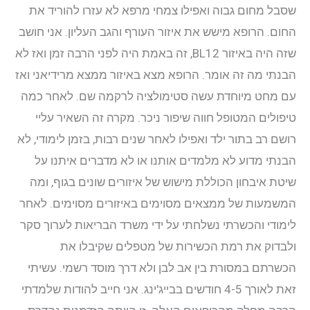
שסבל מחום גבוה ואפילו צמחי מרפא לא עזרו להוריד את
החום. הרופא מישש את איזור העורף והגב העליון. אני חושב
שזה היה באיזור BL12, זה באמת היה לפני הרבה זמן ואז לא
הבנתי מה זה אומר. הרופא מצא באיזור ממצא מרידיאני ואז
עם מחט מיוחדת עשה סטימולציה לרקמה שם. לאחר כמה
טיפולים המטופל חווה שיפור ניכר. מקרה זה השאיר עליי
רושם רב בתור ילד ואפילו לאחר שנים רבות, בזמן לימודי, לא
הבנתי מדוע לא מלמדים אותנו או לא מדברים איתנו על
שיטת איבחון הכוללת מישוש של איזורים שונים בגוף, ומה
המשמעות של ממצאים מסוימים באיזורים מסוימים. לאחר
לימודי והכשרתי נשלחתי על ידי משרד הבריאות לערוך סקר
ולבדוק את רמת הכשירות של מטפלים שקיבלו את
הכשרתם במסורת בין אב לבן ולא דרך מוסד רשמי. עשיתי
זאת לאורך 4-5 חודשים בבייג'ינג. אני חייב להודות שלמדתי