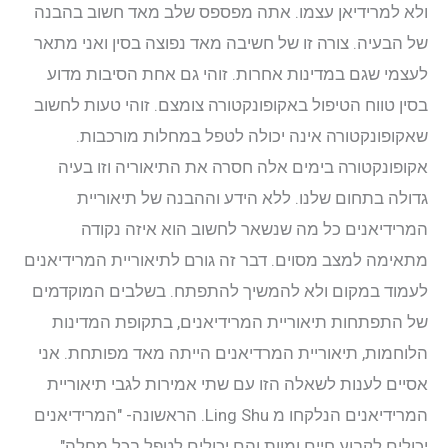
ולא למרידיאן עצמו. אתה מפספס שלב מאד חשוב בהבנה
של הבעיה. צורה זו של חשיבה מאד נפוצה בסין ואני מתאר
לעצמי שגם במדינות אחרות. זוהי גם אחת הסיבות מדוע
בסין טווח הטיפול באקופונקטורה צומצם. זוהי טעות לחשוב
שאקופונקטורה אינה יכולה לטפל במחלות מורכבות.
אקופונקטורה בימים אלה חסרה את התיאוריה וזו בעיה
גדולה בתחום שלנו. ללא הידע וההבנה של תיאוריית
המרידיאנים כל מה שנשאר לחשוב הוא איזה נקודה
מתאימה למצב מסוים. דבר זה גורם לתיאוריית המרידיאנים
לעמוד במקום ולא להמשיך להתפתח. בשלבים המוקדמים
של התפתחות תיאוריית המרידיאנים, בתקופת המדינות
הלוחמות, תיאוריית המרדיאנים הייתה מאד מפותחת. אני
אסיים לענות לשאלה הזו עם שתי אמירות לגבי תיאוריית
המרידיאנים הנלקחו מ Ling Shu. הראשונה- "המרידיאנים
יכולים לקבוע חיים ומוות והם יכולים לטפל בכל מחלה".