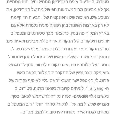
סטודנטים יודעים איפה המרידיאן מתחיל והיכן הוא מסתיים
אך לא מבינים מה המשמעות הפיזיולוגית של המרידיאן, את
הטבע שלו, האיכות שלו והפונקציה שלו. הבעיה הזו קיימת
לא רק בארצות השונות בהן רפואה סינית נלמדת אלא גם
בארץ המקור, פה בסין. כתוצאה מכך סטודנטים ומטפלים
יודעים תיפקודים של הנקודות אך הם לא מבינים ולא יודעים
מדוע הנקודות מתפקדות כך. לכן כשמטופל מגיע לטיפול,
תהליך המחשבה שעולה בראשו של המטפל בזמן שמטופל
מספר על תלונותיו הינו איזה נקודות לבחור. אתן לך דוגמא.
בוא ניקח מצב נפוץ של התקררות המלווה בכאב ראש
פרונטלי, המטפל ישר חושב- "האם עליי לאוסיף נקודות של
ה- Tai yang ". לעיתים קרובות כשאני מרצה, סטודנטים
ניגשים אליי ושואלים- "איזה נקודה להשתמש לכאבי בטן?
ואם יש שלשול מה עליי לדקור? סחרחורות? " רוב המטפלים
מקווים לגלות איזה נקודות יהיו טובות למצב מסוים..