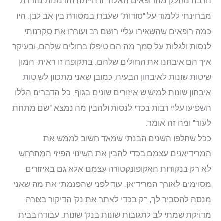
הרבה מחלק מהרופאים האלה. זו הייתה הזדמנות נהדרת
מבחינתי ללמוד על "סודות" שעברו במסורת בין אב לבן. היו
כמה רופאים שהשאירו עליי רושם רב ועוררו את סקרנותי
לנסות ולגלות על סמך מה הם טיפלו בחולים שלהם, ובעיקר
איך הם איבחנו את החולים שלהם. בתקופה זו ראיתי המון
שיטות שונות לאיבחון הבעיה, כמובן שאני מתכוון לשיטות
איבחון שונות למישוש איזורים שונים בגוף. כל הדברים הללו
השפיעו עליי רבות בכדי לנסות ולהבין מה נמצא "שם מתחת
לעור" ומה זה אומר.
ככל שחלפו השנים הבנתי שמאד חשוב לממש את
המרידיאנים עצמם בכדי להבין את השינוי הפיזי המתרחש
לא רק בנקודות האקופונקטורה עצמם אלא גם באיזורים
מסוימים לאורך המרידיאן. עוד לפני שהפנמתי את מה שאני
מנסה להסביר לך, רק בכדי לאתר את נק' הדיקור בצורה
מדויקת שמתי לב לתגובות שונות בנק' שונות. עבודה בבית