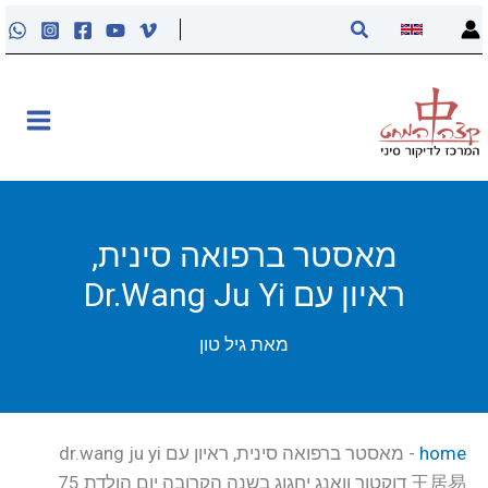
ילוג
חיפוש
תוכן
אודות
קליניקה
קורסים
מאסטר ברפואה סינית,
ראיון עם Dr.Wang Ju Yi
פוסטים
מאת
גיל טון
מאסטר טונג
נקודות הדיקור
home
-
מאסטר ברפואה סינית, ראיון עם dr.wang ju yi
王居易 דוקטור וואנג יחגוג בשנה הקרובה יום הולדת 75