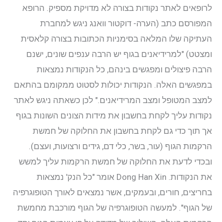
לרופאים לאתר נקודות בצורה לא מדויקת מספיק. הרופא
המפורסם כתב (הערה- דוקטור וואנג ניגש למחברת
העתיקה שלו המלאה בסימניות הכתובות בצורה קלאסית
ומצטט) "למרידיאנים בגוף יש הרבה ענפים שונים, ישנם
הרבה פיצולים ומפגשים בינהם, כל הנקודות נמצאות
במפגשים האלה. הנקודות יכולות לסטוט ממקומם בהתאם
למצב המטופל ומצב המרידיאנים." לכן כשאתה ניגש לאתר
נקודות עליך לקחת בחשבון את מידות הצונים השונות בגוף
אך תוך כדי גם לקחת בחשבון את החלוקה של חמשת
הרקמות הגוף (עור, בשר, כלי דם, גידים ורצועות, ועצם).
ובכדי לדעת את החלוקה של חמשת הרקמות עליך למשש
את הנקודות. Dong Han Xin אומר "כל הנק' נמצאות
בחריצים, חורים, ובעמקים, אשר נמצאים לאורך הטופוגרפיה
של הגוף". למעשה הטופוגרפיה של הגוף מורכבת מחמשת