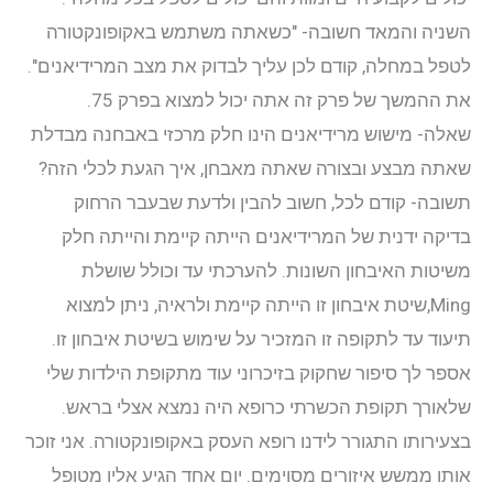
השניה והמאד חשובה- "כשאתה משתמש באקופונקטורה
לטפל במחלה, קודם לכן עליך לבדוק את מצב המרידיאנים".
את ההמשך של פרק זה אתה יכול למצוא בפרק 75.
שאלה- מישוש מרידיאנים הינו חלק מרכזי באבחנה מבדלת
שאתה מבצע ובצורה שאתה מאבחן, איך הגעת לכלי הזה?
תשובה- קודם לכל, חשוב להבין ולדעת שבעבר הרחוק
בדיקה ידנית של המרידיאנים הייתה קיימת והייתה חלק
משיטות האיבחון השונות. להערכתי עד וכולל שושלת
Ming,שיטת איבחון זו הייתה קיימת ולראיה, ניתן למצוא
תיעוד עד לתקופה זו המזכיר על שימוש בשיטת איבחון זו.
אספר לך סיפור שחקוק בזיכרוני עוד מתקופת הילדות שלי
שלאורך תקופת הכשרתי כרופא היה נמצא אצלי בראש.
בצעירותו התגורר לידנו רופא העסק באקופונקטורה. אני זוכר
אותו ממשש איזורים מסוימים. יום אחד הגיע אליו מטופל