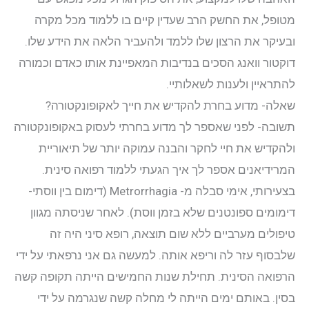
מטופל, את החשק הרב שעדין קיים בו ללמוד מכל מקרה
ובעיקר את הרצון שלו ללמד ולהעביר הלאה את הידע שלו.
דוקטור וואנג הסכים בנדיבות המאפיינת אותו כאדם וכמורה
להתראיין ולענות לשאלותיי.
שאלה- מדוע בחרת להקדיש את חייך לאקופונקטורה?
תשובה- לפני שאספר לך מדוע בחרתי לעסוק באקופונקטורה
ולהקדיש את חיי לחקר והבנה עמוקה יותר של תיאוריית
המרידיאנים אספר לך איך הגעתי ללמוד רפואה סינית.
בצעירותי, אימי סבלה מ- Metrorrhagia (דימום בין ווסתי-
דימומים ספונטנים שלא בזמן ווסת). לאחר שניסתה מגוון
טיפולים מערביים ללא שום תוצאה, רופא סיני היה זה
שלבסוף עזר לה וריפא אותה. למעשה גם אני נרפאתי על ידי
הרפואה הסינית. תחילת שנות החמישים הייתה תקופה קשה
בסין. באותם ימים הייתה לי מחלה קשה שנגרמה על ידי