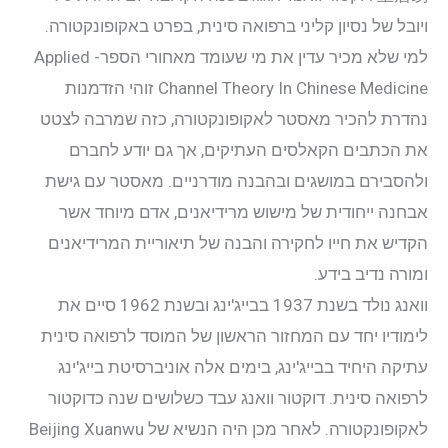
יצירת קשר
ויובל של נסיון קליני ברפואה סינית, בפרט באקופונקטורה.
למי שלא מכיר עדין את מי שעומד מאחורי הספר- Applied
התחבר
Channel Theory In Chinese Medicine זוהי הזדמנות
נהדרת להכיר מאסטר לאקופונקטורה, כזה שמרבה לצטט
אודות
את הכתבים הקאלסים העתיקים, אך גם יודע לחברם
ולהסבירם במושגים ובהבנה מודרניים. מאסטר עם גישת
קליניקה
אבחנה ייחודית של מישוש מרידיאנים, אדם מיוחד אשר
הקדיש את חייו לחקירה והבנה של תיאוריית המרידיאנים
קורסים
ומורה נדיב בידע.
וואנג נולד בשנת 1937 בבייג'ינג ובשנת 1962 סיים את
פוסטים
לימודיו יחד עם המחזור הראשון של המוסד לרפואה סינית
עתיקה היחיד בבייג'ינג, בימים אלה אוניברסיטת בייג'ינג
מאסטר טונג
לרפואה סינית. דוקטור וואנג עבד כשלושים שנה כדוקטור
לאקופונקטורה. לאחר מכן היה הנשיא של Beijing Xuanwu
נקודות הדיקור