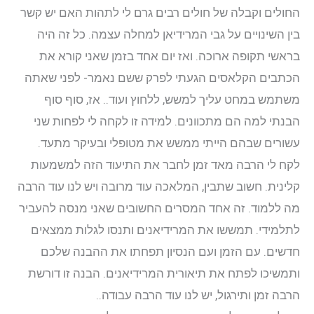
החולים וקבלה של חולים רבים גרם לי לתהות האם יש קשר
בין השינויים על גבי המרידיאן למחלה עצמה. כל זה היה
בראשי תקופה ארוכה. ואז יום אחד בזמן שאני קורא את
הכתבים הקלאסים הגעתי לפרק ששם נאמר- לפני שאתה
משתמש במחט עליך למשש, ללחוץ ועוד.. אז, סוף סוף
הבנתי למה הם מתכוונים. למידה זו לקחה לי לפחות שני
עשורים שבהם הייתי ממשש את מטופלי ובעיקר מתעד.
לקח לי הרבה מאד זמן לחבר את התיעוד הזה למשמעות
קלינית. חשוב שתבין, המלאכה עוד מרובה ויש לנו עוד הרבה
מה ללמוד. זה אחד המסרים החשובים שאני מנסה להעביר
לתלמידי. תמששו את המרידיאנים ותנסו לגלות ממצאים
חדשים. עם הזמן ועם הנסיון תפחתו את ההבנה שלכם
ותמשיכו לפתח את תיאורית המרידיאנים. הבנה זו דורשת
הרבה זמן ותירגול, יש לנו עוד הרבה עבודה..