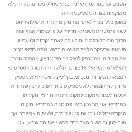
השנים על סמך נסיון קליני הבנתי שחלק ניכר מהנקודות לא
ממוקמות בצורה מספיק מדויקת.
באופן כללי בכדי לאתר את מיקום הנקודות יש להתייחס
לשני פרמטרים חשובים- מדידה על פי עצמות הגוף שזה
הדרך הכי מקובלת היום בעולם לאתר נקודות ולצערי זו
השיטה שבעיקר מלמדים ושמים הדגש. אתה בודאי מכיר
את המידות: מהמרפק לפרק כף היד 12 צון, ממפרק הברך
למלאלוס המידאלי 15 צון וכך הלאה. זהו המודל הסטדנרטי
למציאת הנקודות, מנסיוני, בקליניקה שיטה זו לא מספיק
מדויקת והתוצאות לא מספיק טובות. חשוב להבין שנקודות
יכולות לעבור ממקום למקום. דינמקית הצ'י ותקינותו
במרידיאן או יותר נכון בזמן פתולוגיה במרידיאן מיקום
הנקודה יכול לזוז בטווח קטן של מ"מ, ולעיתים אף יותר, אך
טווח קטן זה חשוב מאד בכדי להשיג את תחושת Da Qi.
תחושה זו מאד חשובה לאפקט הטיפולי. כשאתה מאתר