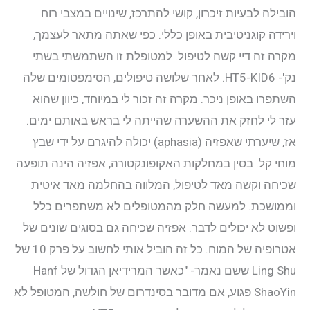
הובילה לבעיות זיכרון, קושי להתרכז, שינויים במצבי רוח
וירידה קוגניטיבית באופן כללי. כפי שאתה מתאר לעצמך,
מקרה זה דיי קשה לטיפול. למטופלת זו השתמשתי בשתי
נק'- HT5-KID6. לאחר שלושה טיפולים, הסימפטומים שלה
השתפרו באופן ניכר. מקרה זה זכור לי במיוחד, כיוון שהוא
עזר לי לחזק את ההשערה שהייתה לי בראש באותם ימים.
אז, שיערתי שאפזיה (aphasia) יכולה להיגרם על ידי שבץ
מוחי קל. בסין במחלקות האקופונקטורה, אפזיה הינה תופעה
שכיחה וקשה מאד לטיפול, המלווה בהחלמה מאד איטית
וממושכת. למעשה חלק מהמטופלים לא משתפרים כלל
ופשוט לא יכולים לדבר. אפזיה שכיחה גם בסוגים שונים של
אטרופיה של המוח. כל זה הוביל אותי לחשוב על פרק 10 של
Ling Shu ששם נאמר- "כאשר המרידיאן הגדול של Hanf
ShaoYin פגוע, אם מדובר בסינדרום של חולשה, המטופל לא