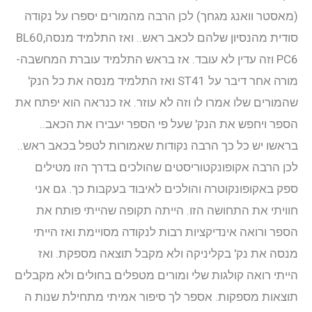
(מאסטר וואנג מגחך) לכן הרבה מהמורים יספרו על נקודה
סודית מהנסיון שלהם לכאב ראש.. ואז התלמיד מנסהBL60,
PC6 וזה עדין לא עובד. אז בראש התלמיד עוברת המחשבה-
מורה אחר דיבר על ST41 ואז התלמיד מנסה את כל הנק'
שהמורים שלו אמרו לו וזה לא עוזר. אז כנראה הוא יפתח את
הספר ויחפש את הנק' שעל פי הספר יעבירו את הכאב..
בראשו יש כל כך הרבה נקודות שאמורות לטפל בכאב ראש..
לכן הרבה אקופונקטוריסטים שהולכים בדרך הזו מטילים
ספק באקופונקוטרה והולכים לאיבוד בעקבות כך. גם אני
חוויתי את התחושה הזו. הייתה תקופה שהייתי פותח את
הספר ורואה אינדיקציות רבות לנקודה מסויימת ואז הייתי
מנסה את נק' בקליניקה ולא מקבל תוצאה מספקת. ואז
הייתי רואה קולגות שלי ומורים מטפלים בחולים ולא מקבלים
תוצאות מספקות. אספר לך סיפור אמיתי מתחילת שנות ה