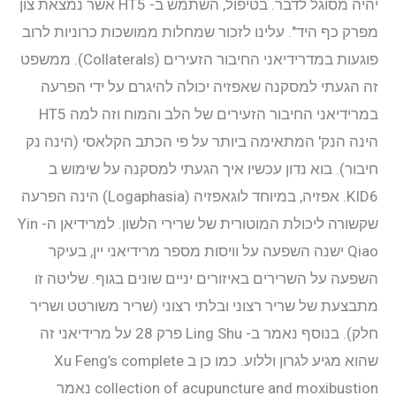
יהיה מסוגל לדבר. בטיפול, השתמש ב- HT5 אשר נמצאת צון
מפרק כף היד". עלינו לזכור שמחלות ממושכות כרוניות לרוב
פוגעות במדרידיאני החיבור הזעירים (Collaterals). ממשפט
זה הגעתי למסקנה שאפזיה יכולה להיגרם על ידי הפרעה
במרידיאני החיבור הזעירים של הלב והמוח וזה למה HT5
הינה הנק' המתאימה ביותר על פי הכתב הקלאסי (הינה נק
חיבור). בוא נדון עכשיו איך הגעתי למסקנה על שימוש ב
KID6. אפזיה, במיוחד לוגאפזיה (Logaphasia) הינה הפרעה
שקשורה ליכולת המוטורית של שרירי הלשון. למרידיאן ה- Yin
Qiao ישנה השפעה על וויסות מספר מרידיאני יין, בעיקר
השפעה על השרירים באיזורים יניים שונים בגוף. שליטה זו
מתבצעת של שריר רצוני ובלתי רצוני (שריר משורטט ושריר
חלק). בנוסף נאמר ב- Ling Shu פרק 28 על מרידיאני זה
שהוא מגיע לגרון וללוע. כמו כן ב Xu Feng’s complete
collection of acupuncture and moxibustion נאמר