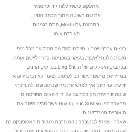
מתעקש לגשת ללוח גיר ולהסביר
את שם השיטה מתוך הכתב הסיני,
בתמונה עם Mei Li, המתורגמנית
העובדת עימו.
בימים עברו שיטה זו הייתה מאד מפותחת אך מכל מיני
סיבות הלכה לאיבוד, בעיקר בטכניקה ובדרך ליישם אותה.
בכתבים העתיקים של ה Ling Shu בפרקים הדנים
במרידיאנים ישנו תיעוד רב לשיטה, לצערי לא רבים ידעו או
יודעים עד היום איך לפרש את מה שכתוב שם. להערכתי
שיטה זו הייתה מקובלת גם על ידי רופאים מפורסמים
מהעבר כמו Hua to, Sun Si Miao אשר הבינו היטב את
תיאוריית המרידיאנים.
שאלה- שמתי לב שבקליניקה הרבה מנקודות האקופונקטורה
אתה ממקם מאד שונה מהספרות המקצועית. אתה יכול