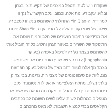
שנקודה זו שולטת ותטפל במצבים של תקיעות צ'י בגרון
ובלוע. עקב רעיונות אלה, וכמובן עקב הקשר של נק' זו
למרידיאן ה-Yin Qiao התחלתי להשתמש בנק' זו למצב זה.
שילוב של שתי נקודות אלה על מרידיאן ה- Shao Yin יפתח
את מרידיאני החיבור הזעירים של הלב והמוח ויווסת את
התיפקוד של השרירים באיזור הגרון והלוע. כל זה הוביל אותי
להשתמש בצמד נק' זה לטיפול באפזיה (בעיקר
Logaphasia) עם רקע של שבץ מוחי. כיום אני משתמש
בצמד נק' אלה לטווח רחב מאד של טיפול בעיקר הפרעות
מנטליות עם סימפטומים של מצבי רוח, נרגנות, בכי, צחוק
בלתי נשלט, מחלת האלציימר או אפילו אינסומניה עקב
דיסהרמוניה בין הלב והכליות. מקרה זה מראה שכאשר אנו
מטפלים במחלות קשות, עלינו לשים תשומת לב בכתבים
הקלאסים בכדי למצוא תשובות. לא מעט מהכתבים