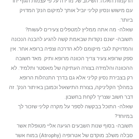
הרקמות האלה. השילוב של מדידה על פי עצמות הגוף יחד
עם מישוש ונסיון קליני יוביל אותך למיקום הנק' המדויק
ביותר.
שאלה- מה אתה ממליץ למטפלים צעירים לעשות?
תשובה- ישנם נקודות שבאמת קשה להגיע להבנה הנכונה
והמדויקת לגבי מיקומם ללא הדרכה וצפיה ברופא אחר. אין
ספק שרופא צעיר צריך הכוונה מרופא ותיק. מאד חשובה
ההכוונה והלמידה בצורה העתיקה של מאסטר ותלמיד. לא
רק בצבירת נסיון קליני אלא גם בדרך התנהלות הרופא
במהלך הקליניקה, בצורת התישאול וכמובן באיתור הנק'. זה
דבר חשוב שצריך לקחת בחשבון.
שאלה- התוכל בבקשה לספר על מקרה קליני שזכור לך
במיוחד?
תשובה- בסוף שנות השבעים הגיעה אליי מטופלת אשר
סבלה משלב מוקדם של אטרופיה (Atrophy) במוח אשר