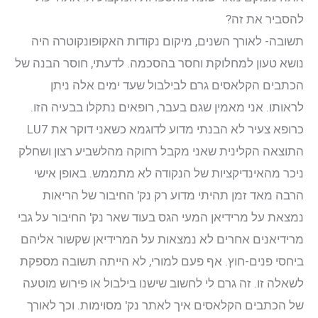
להסביר את זה?
תשובה- לאורך השנים, מיקום נקודות האקופונקוטרה היה
נושא טעון למחלוקת וחסר בהסכמה. לדעתי, חוסר הבנה של
הכתבים הקלאסים גרם לבילבול שעד ימים אלה ניתן
לראותו. אני מאמין שגם בעבר, רופאים נתקלו בבעיה הזו.
כרופא צעיר לא הבנתי מדוע לדוגמא כשאני דוקר את LU7
התוצאה הקלינית שאני מקבל רחוקה מהלשביע רצון ושחלק
ניכר מהאינדיקציות של הנקודה לא מתממש. באופן אישי
הרבה מאד זמן תהיתי מדוע רק נק' החיבור של הריאות
נמצאת על מרידיאן המעי הגס בעוד שאר נק' החיבור על גבי
מרידיאנים אחרים לא נמצאות על המרידיאן שקשור אליהם
ביחסי פנים-חוץ. אף פעם למורי, לא הייתה תשובה מספקת
לשאלה זו. זה גרם לי לחשוב שישנו בילבול או פירוש מוטעה
של הכתבים הקלאסים איך לאתר נק' מסוימות. וכך לאורך