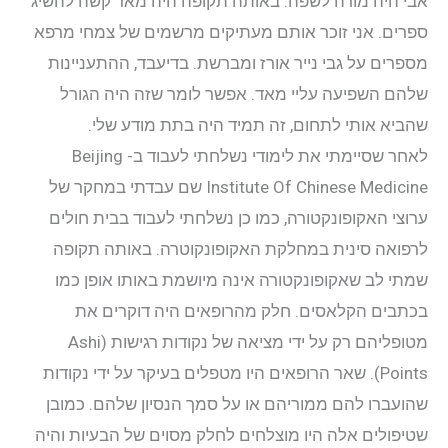
אבי היה מורה לשפה. באותה תקופה היה מאד קשה להשיג
ספרים. אני זוכר אותם מעתיקים מרשמים של צמחי מרפא
מספרים על גבי נייר אורז ומברשת. בדיעבד, ההתעניינות
שלהם השפיעה עליי מאד. אפשר לומר שזה היה הגורל
שהביא אותי לתחום, זה תמיד היה בתת מודע שלי.
לאחר שסיימתי את לימודי נשלחתי לעבוד ב- Beijing
Institute Of Chinese Medicine שם עבדתי במחקר של
ערוצי האקופונקטורה, כמו כן נשלחתי לעבוד בבית חולים
לרפואה סינית במחלקת האקופונקוטרה. באותה תקופה
שמתי לב שאקופונקטורה אינה מיושמת באותו אופן כמו
בכתבים הקלאסים. חלק מהרופאים היה דוקרים את
מטופליהם רק על ידי מציאה של נקודות רגישות (Ashi
Points). שאר הרופאים היו מטפלים בעיקר על ידי נקודות
שהועברו להם ממוריהם או על סמך הנסיון שלהם. כמובן
שטיפולים אלה היו מוצלחים לחלק מסוים של הבעיות והיה