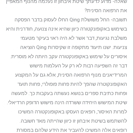
שאלה- מדוע לדעתך שיטת איבחון זו נעלמה מהנוף המאפיין
את הרפואה הסינית?
תשובה- החל משושלת Qing החלו לעסוק בדבר הפסקה
בשימוש באקופונקטורה כיוון שהיא אינה צנועה, חודרנית והיא
משלבת נגיעות, דבר אשר לא היה ראוי בעיקר מטעמי
צניעות. ישנו תיעוד מתקופה זו שקיסרות Qing הוציאה
איסורים על שימוש באקופונקטורה עקב היותה לא מוסרית.
דבר זה השפיעה רבות לא רק על העלמות מישוש
המרידיאנים מנוף הרפואה הסינית, אלא גם על המקצוע
האקופונקוטרה שהפך להיות פחות פופולרי, פחות תועד
ופחות כתיבת ספרים בנושא נעשתה בעקבות כך. למעשה
שיטת המישוש היחידה ששרדה הינה מישוש הדופק הרדיאלי.
למרות האיסור, רופאים העסקו באקופונקטורה המשיכו
להשתמש בשיטת איבחון זו כיוון שהייתה מאד חשובה.
רופאים אלה המשיכו להעביר את הידע שלהם במסורת