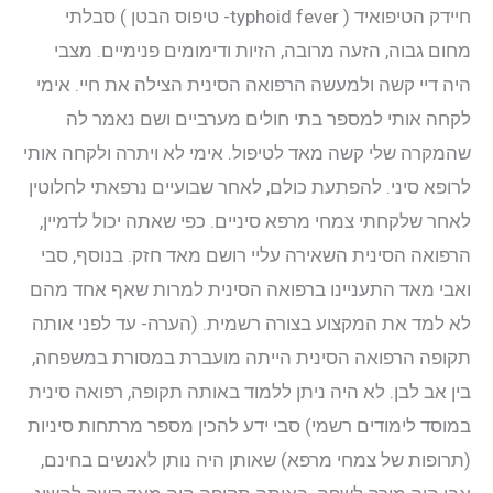
חיידק הטיפואיד ( typhoid fever- טיפוס הבטן ) סבלתי
מחום גבוה, הזעה מרובה, הזיות ודימומים פנימיים. מצבי
היה דיי קשה ולמעשה הרפואה הסינית הצילה את חיי. אימי
לקחה אותי למספר בתי חולים מערביים ושם נאמר לה
שהמקרה שלי קשה מאד לטיפול. אימי לא ויתרה ולקחה אותי
לרופא סיני. להפתעת כולם, לאחר שבועיים נרפאתי לחלוטין
לאחר שלקחתי צמחי מרפא סיניים. כפי שאתה יכול לדמיין,
הרפואה הסינית השאירה עליי רושם מאד חזק. בנוסף, סבי
ואבי מאד התעניינו ברפואה הסינית למרות שאף אחד מהם
לא למד את המקצוע בצורה רשמית. (הערה- עד לפני אותה
תקופה הרפואה הסינית הייתה מועברת במסורת במשפחה,
בין אב לבן. לא היה ניתן ללמוד באותה תקופה, רפואה סינית
במוסד לימודים רשמי) סבי ידע להכין מספר מרתחות סיניות
(תרופות של צמחי מרפא) שאותן היה נותן לאנשים בחינם,