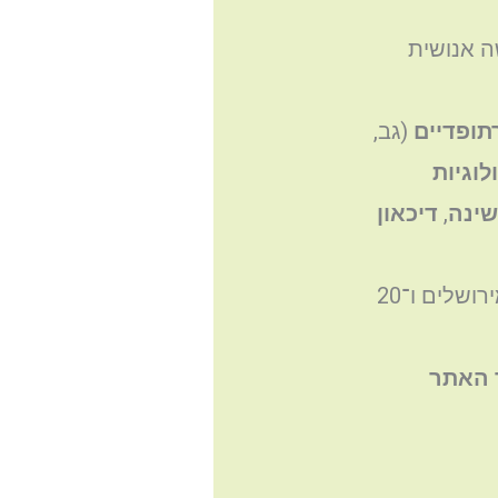
שה אנושית
תופדיים
(גב,
לוגיות
שינה
,
דיכאון
הקליניקה ממוקמת ביישוב נוה אילן, במרחק של כ־10 דקות ממבשרת ציון, 20 דקות מירושלים ו־20