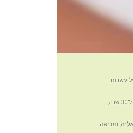
של עשרות
, עם ניסיון קליני של למעלה מ־30 שנה,
אליה
, ומביאה