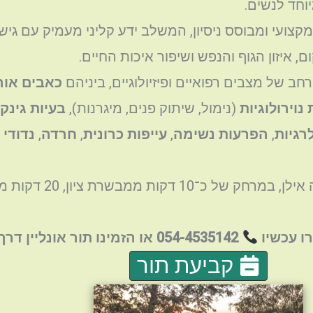
וחד לנשים.
 מקצועי ומבוסס ניסיון, המשלב ידע קליני מעמיק עם גי
 איזון הגוף והנפש ושיפור איכות החיים.
חב של מצבים רפואיים ופיזיולוגיים, ביניהם
כאבים אור
 נוירולוגיות
(נימול, שיתוק פנים, מיגרנות),
בעיות גינקו
רגיות
,
הפרעות נשימה
,
עייפות כרונית
,
חרדה
,
נדודי 
ו עכשיו
054-4535142 או הזמינו תור אונליין דרך האתר
קביעת תור