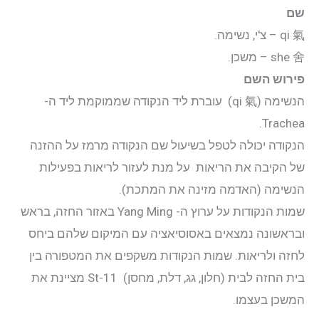
יצירת קשר
שם
氣
qi
– צ'י, נשימה.
התחבר
舍
she
– משכן.
פירוש השם
אודות
הנשימה (qi 氣) עוברת ליד הנקודה שממוקמת ליד ה-
Trachea.
קליניקה
הנקודה יכולה לטפל בשיעול שם הנקודה מרמז על ההזנה
של הקיבה את הריאות על מנת לעזור לריאות בפעילות
קורסים
הנשימה (האדמה מזינה את המתכת).
שמות הנקודות על ערוץ ה- Yang Ming באזור החזה, בראש
פוסטים
ובראשונה נמצאים באסוסיאציה עם המיקום שלהם ביחס
לחזה ולריאות. שמות הנקודות משקפים את המטפורה בין
מאסטר טונג
בית החזה לבית (חלון, גג, דלת, מחסן) St-11 מציינת את
המשכן בעצמו.
נקודות הדיקור