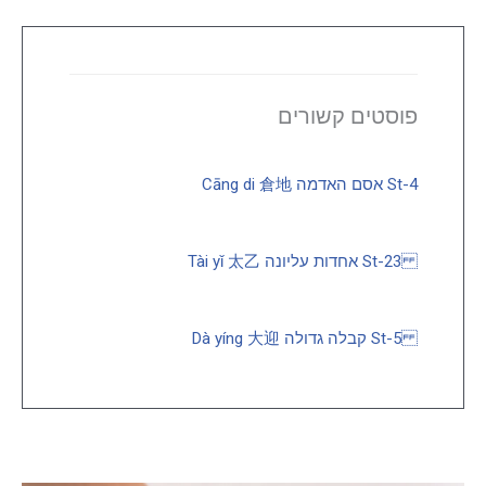
פוסטים קשורים
St-4 אסם האדמה Cāng di 倉地
St-23 אחדות עליונה Tài yǐ 太乙
St-5 קבלה גדולה Dà yíng 大迎