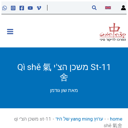
ילוג
חיפוש
תוכן
אודות
קליניקה
קורסים
St-11 משכן הצ'י Qì shě 氣
舍
פוסטים
מאת
שון גודמן
מאסטר טונג
נקודות הדיקור
home
-
-
ערוץ yang ming של היד
-
st-11 משכן הצ'י qì
shě 氣舍