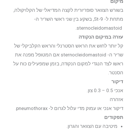
מיקום
בשורש הצוואר סופריורית לקצה המדיאלי של הקלויקולה,
יצירת קשר
מתחת ל- St-9, בשקע בין שני ראשי השריר ה-
sternocleidomastoid.
התחבר
עזרה במיקום הנקודה
קל יותר לחוש את הראש הסטרנלי והראש הקלביקלי של
שריר ה- sternocleidomastoid אם המטופל מפנה את
ראשו לצד הנגדי למקום הנקודה, בזמן שמפעילים כוח על
הסנטר.
דיקור
אנכי 0.5 – 0.3 צון.
אזהרה
דיקור אנכי או עמוק מדי עלול לגרום ל- pneumothorax.
תפקודים
מיטיבה עם הצוואר והגרון.