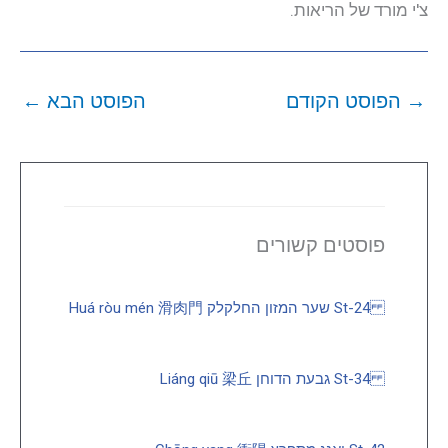
צ'י מורד של הריאות.
→
הפוסט הקודם
הפוסט הבא
←
פוסטים קשורים
St-24 שער המזון החלקלק Huá ròu mén 滑肉門
St-34 גבעת הדוחן Liáng qiū 梁丘