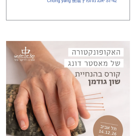
St-42 יאנג מתפרץ Chōng yang 衝陽