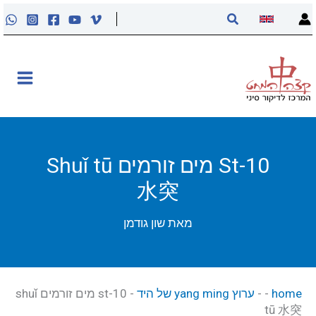
ילוג
חיפוש
תוכן
אודות
קליניקה
קורסים
St-10 מים זורמים Shuǐ tū
水突
פוסטים
מאת
שון גודמן
מאסטר טונג
נקודות הדיקור
home
-
-
ערוץ yang ming של היד
-
st-10 מים זורמים shuǐ
tū 水突