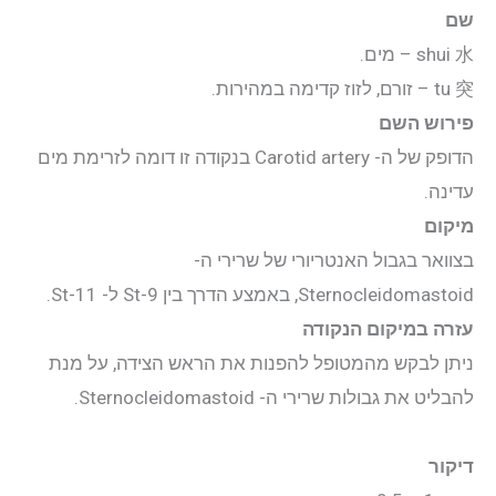
יצירת קשר
שם
水
shui
– מים.
התחבר
突
tu
– זורם, לזוז קדימה במהירות.
פירוש השם
אודות
הדופק של ה- Carotid artery בנקודה זו דומה לזרימת מים
עדינה.
קליניקה
מיקום
בצוואר בגבול האנטריורי של שרירי ה-
קורסים
Sternocleidomastoid, באמצע הדרך בין St-9 ל- St-11.
עזרה במיקום הנקודה
פוסטים
ניתן לבקש מהמטופל להפנות את הראש הצידה, על מנת
להבליט את גבולות שרירי ה- Sternocleidomastoid.
מאסטר טונג
דיקור
נקודות הדיקור