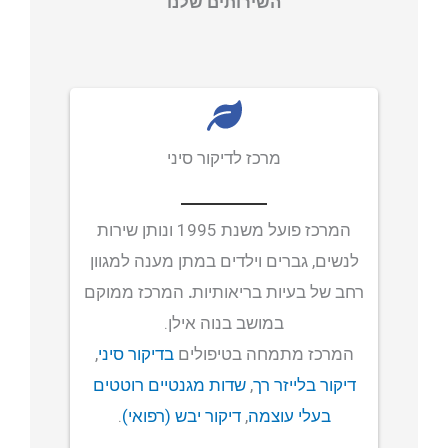
השירותים שלנו
יצירת קשר
התחבר
אודות
מרכז לדיקור סיני
קליניקה
המרכז פועל משנת 1995 ונותן שירות
קורסים
לנשים, גברים וילדים במתן מענה למגוון
רחב של בעיות בריאותיות
.
המרכז ממוקם
פוסטים
במושב בנוה אילן.
המרכז מתמחה בטיפולים
בדיקור סיני
,
מאסטר טונג
דיקור בלייזר רך
,
שדות מגנטיים רוטטים
בעלי עוצמה
,
דיקור יבש (רפואי)
.
נקודות הדיקור