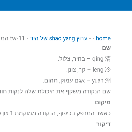
home
-
-
ערוץ shao yang של היד
-
tw-11 המצולה הקרה והצלולה qīng lěng yuān 清冷淵
שם
qing 清 – בהיר, צלול.
leng 冷 – קר, צונן.
yuan 淵 – אגם עמוק, תהום.
שם הנקודה משקף את היכולת שלה לנקות חום 
מיקום
כאשר המרפק בכיפוף, הנקודה ממוקמת 1 צון פרוקסימלית ל- Tw-10.
דיקור