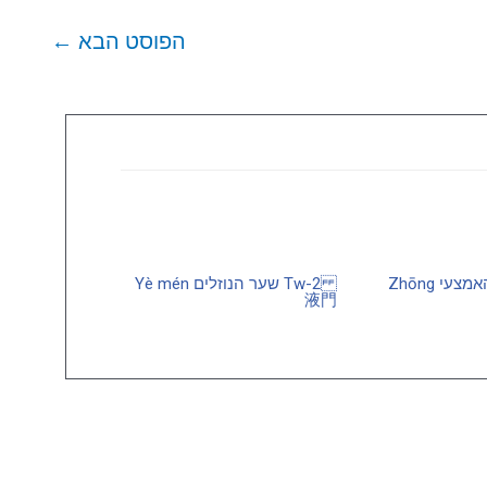
הפוסט הבא
←
Tw-3 האי האמצעי Zhōng
Tw-2 שער הנוזלים Yè mén
液門