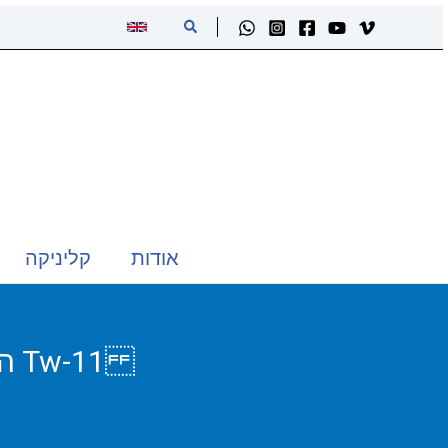
ילוג
חיפוש
תוכן
אודות
קליניקה
Tw-11 המצולה הקרה והצלולה Qīng Lěng Yuān 清冷淵