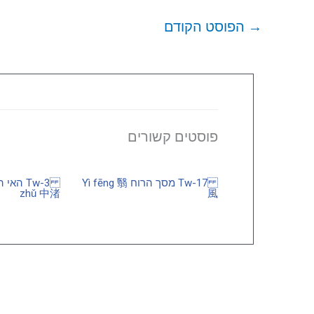
→
הפוסט הקודם
פוסטים קשורים
Tw-17 מסך הרוח Yì fēng 翳
zhǔ 中渚
風