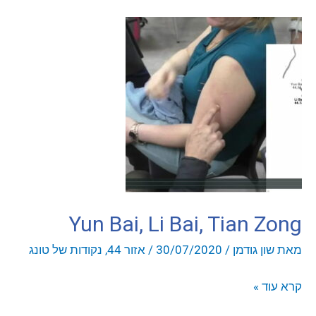
יצירת קשר
התחבר
אודות
קליניקה
קורסים
Yun Bai, Li Bai, Tian Zong
פוסטים
מאת
שון גודמן
/
30/07/2020
/
אזור 44
,
נקודות של טונג
מאסטר טונג
Yun
קרא עוד »
Bai,
נקודות הדיקור