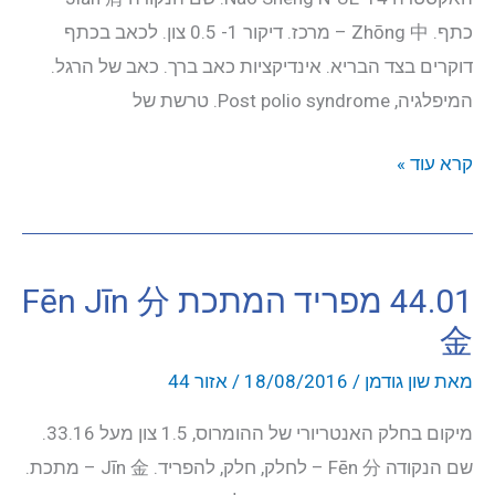
כתף. Zhōng 中 – מרכז. דיקור 1- 0.5 צון. לכאב בכתף
דוקרים בצד הבריא. אינדיקציות כאב ברך. כאב של הרגל.
המיפלגיה, Post polio syndrome. טרשת של
44.06
קרא עוד »
מרכז
הכתף
Jiān
44.01 מפריד המתכת Fēn Jīn 分
Zhōng
金
肩
中
מאת
שון גודמן
/
18/08/2016
/
אזור 44
מיקום בחלק האנטריורי של ההומרוס, 1.5 צון מעל 33.16.
שם הנקודה Fēn 分 – לחלק, חלק, להפריד. Jīn 金 – מתכת.