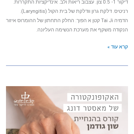
דיקור 1- 0.5 צון. עצבוב ריאות ולב. אינדיקציות התקררות.
רניטיס. דלקת גרון וודלקת של בית הקול (Laryngitis).
הדמיה Tai Ji קטן א הפוך: החלק התחתון של ההומרוס איזור
הנקודה משקף את מערכת הנשימה העליונה.
44.01
קרא עוד »
מפריד
המתכת
Fēn
Jīn
分
金