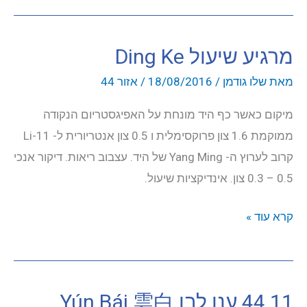
Li
Bai,
יצירת קשר
מרגיע שיעול Ding Ke
Tian
Zong
התחבר
מאת
שלו גודמן
/
18/08/2016
/
אזור 44
מיקום כאשר כף היד מונחת על האפיגסטריום הנקודה
ממוקמת 1.6 צון פרוקסימלית ו 0.5 צון אנטריורית ל- Li-11
קרוב לערוץ ה- Yang Ming של היד. עצבוב ריאות. דיקור אנכי
0.5 – 0.3 צון. אינדיקציות שיעול.
מרגיע
קרא עוד »
שיעול
Ding
Ke
44.11 ענן לבן Yún Bái 雲白