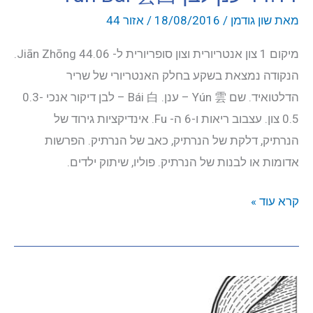
מאת
שון גודמן
/
18/08/2016
/
אזור 44
מיקום 1 צון אנטריורית וצון סופריורית ל- 44.06 Jiān Zhōng.
הנקודה נמצאת בשקע בחלק האנטריורי של שריר
הדלטואיד. שם Yún 雲 – ענן. Bái 白 – לבן דיקור אנכי 0.3-
0.5 צון. עצבוב ריאות ו-6 ה- Fu. אינדיקציות גירוד של
הנרתיק, דלקת של הנרתיק, כאב של הנרתיק. הפרשות
אדומות או לבנות של הנרתיק. פוליו, שיתוק ילדים.
44.11
קרא עוד »
ענן
לבן
Yún
Bái
雲