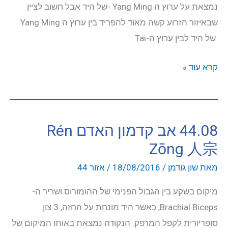
נמצאת על ערוץ ה Yang Ming -של היד אבל חשוב לציין
שבאיזור הזרוע קשה מאוד להפריד בין ערוץ ה Yang Ming
של היד לבין ערוץ ה-Tai
44.09
קרא עוד »
אב
קדמון
האדמה
44.08 אב קדמון האדם Rén
De
Zōng 人宗
Zōng
地
מאת
שון גודמן
/
18/08/2016
/
אזור 44
宗
מיקום בשקע בין הגבול הפנימי של ההומורוס ושריר ה-
Brachial Biceps, כאשר היד מונחת על החזה, 3 צון
סופריורית לקפל המרפק. הנקודה נמצאת באותו המיקום של