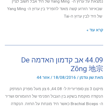
נמצאת על ערוץ ה- Yang Ming של היד אבל חשוב לציין
שבאיזור הזרוע קשה מאוד להפריד בין ערוץ ה- Yang Ming
של היד לבין ערוץ ה-Tai
44.10
קרא עוד »
אב
קדמון
שמימי
44.09 אב קדמון האדמה De
Tiān
Zōng 地宗
Zōng
天
מאת
שון גודמן
/
18/08/2016
/
אזור 44
宗
מיקום 3 צון סופריורית ל- 44.08, 6 צון מעל מפרק המרפק.
הנקודה מוקמת בשקע בין הגבול הפנימי של ההומורוס ושריר
ה- Brachial Biceps כאשר היד מונחת על החזה. הנקודה