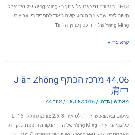
Li-13. הנקודה נמצאת על ערוץ ה- Yang Ming של היד אבל
חשוב לציין שבאיזור הזרוע קשה מאוד להפריד בין ערוץ ה-
Yang Ming של היד לבין ערוץ ה- Tai
44.08
קרא עוד »
אב
קדמון
האדם
44.06 מרכז הכתף Jiān Zhōng
Rén
肩中
Zōng
人
מאת
שון גודמן
/
18/08/2016
/
אזור 44
宗
מיקום באמצע שריר הדלטואיד, 2.5-3 צון מתחת ל- Li-15
על גבי ערוץ ה- Yang Ming של היד. הנקודה חופפת לנקודת
האקסטרה Nao Sheng N-UE-14. שם הנקודה Jiān 肩 –