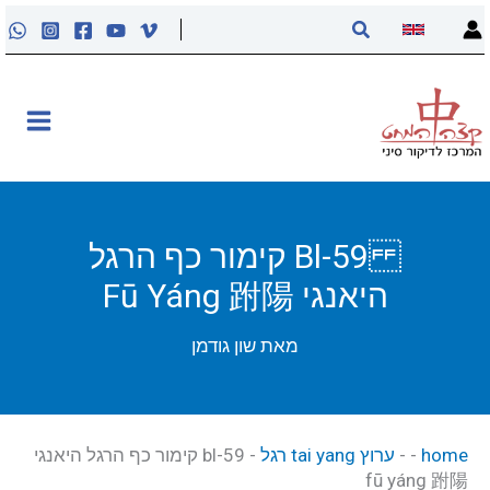
ילוג
חיפוש
תוכן
אודות
קליניקה
קורסים
Bl-59 קימור כף הרגל
היאנגי Fū Yáng 跗陽
פוסטים
מאת
שון גודמן
מאסטר טונג
נקודות הדיקור
home
-
-
ערוץ tai yang רגל
-
bl-59 קימור כף הרגל היאנגי
fū yáng 跗陽