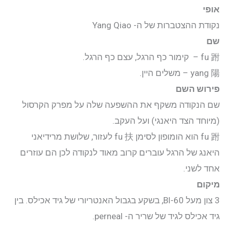
יצירת קשר
אופי
נקודת ההצטברות של ה- Yang Qiao
התחבר
שם
fu 跗 – קימור כף הרגל, עצם כף הרגל.
אודות
yang 陽 – משלים היין.
פירוש השם
קליניקה
שם הנקודה משקף את ההשפעה שלה על מפרק הקרסול
(מיוחד הצד היאנגי) ועל העקב.
קורסים
fu 跗 הוא הומופון לסימן fu 扶 לעזור, שלושת מרידיאני
היאנג של הרגל עוברים קרוב מאוד לנקודה לכן הם עוזרים
פוסטים
אחד לשני.
מיקום
מאסטר טונג
3 צון מעל Bl-60, בשקע בגבול האנטריורי של גיד אכילס. בין
גיד אכילס לגיד של שריר ה- perneal.
נקודות הדיקור