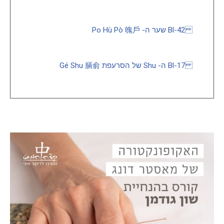
Bl-42 שער ה- Po Hù Pò 魄戶
Bl-17 ה- Shu של הסרעפת Gé Shu 膈俞