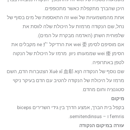
היכן שהברך מתקפלת כאשר מתכופפים.
יצירת קשר
אחת מהמשמעויות של wei זה התאספות של מים בסוף של
נחל, שם הנקודה מרמזת על היכולת שלה לווסת את
התחבר
שלפוחית השתן (האדמה מבקרת על המים).
אם מוסיפם לסימן wei 委 את הרדיקל ne 疒 מקבלים את
הסימן wei 痿 שממעותו ניוון. מרמז על היכולת של הנקוה
לטפן באתרופיה.
שם נוסף של הנקודה הןא Xuè xī 血郗 הצטברות הדם, השם
מרמז על היכולת של הנקודה להטיב עם הדם בעיקר ניקוי
סטגנציה וחום מהדם.
מיקום
בקפל בית הברך, אמצע הדרך בין גידי השרירים biceps
femris ו – semitendinsus.
עזרה במיקום הנקודה