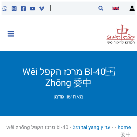
ילוג
חיפוש
תוכן
אודות
קליניקה
קורסים
Bl-40 מרכז הקפל Wěi
Zhōng 委中
פוסטים
מאת
שון גודמן
מאסטר טונג
נקודות הדיקור
home
-
-
ערוץ tai yang רגל
-
bl-40 מרכז הקפל wěi zhōng
委中