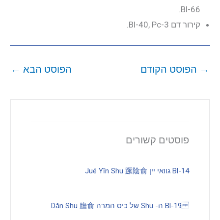
Bl-66.
קירור דם Bl-40, Pc-3.
→
הפוסט הקודם
הפוסט הבא
←
פוסטים קשורים
Bl-14 גוואי יין Jué Yīn Shu 蹶陰俞
Bl-19 ה- Shu של כיס המרה Dǎn Shu 膽俞