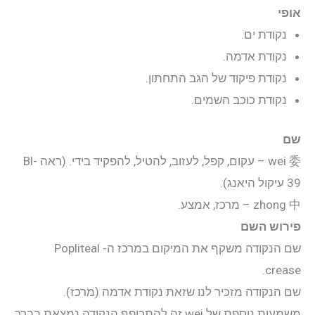
יצירת קשר
אופי
נקודת ים.
התחבר
נקודת אדמה.
נקודת פיקוד של הגב התחתון.
אודות
נקודת כוכב השמים.
קליניקה
שם
wei 委 – עקום, קפל, לעזוב, להטיל, להפקיד בידי. (ראה Bl-
קורסים
39 עיקול היאנג).
zhong 中 – מרכז, אמצע.
פוסטים
פירוש השם
שם הנקודה משקף את המיקום במרכז ה- Popliteal
מאסטר טונג
crease.
שם הנקודה מזכיר לנו שזאת נקודת אדמה (מרכז).
נקודות הדיקור
משמעות נוספת של wei זה להתכופף הנקודה נמצאת בברך