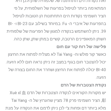
זאת נקודות הים התחתונה של שלפוחית שתן ולכן היא
המתאימה ביותר לטיפול בפרעות של השלפוחית, על פי
הציר השמימי נקודות הים התחתונות הן הטובות לטיפול
בהפרעות של איברי ה- Fu. במיוחד בשילוב עם Bl-23 ו- Bl-
39. ניתן להשתמש בנקודה למגוון של הפרעות של שלפוחית
השתן המאופיינים הרטבה, קשיים במתן שתן, שתן כהה.
פלישה של רוח קור עם חום
כאשר קור פולש וה- Tai Yang לא מצליח לפתוח את החיצון
יכול להצטבר חום בגוף במצב זה ניתן נראה חום ללא הזעה.
Bl-40 יכולה לפתוח את החיצון ושחרר את החום בצורה של
הזעה.
נקודת הצטברות של הדם
יש מקורות הקוראים לנקודה הצטברות של הדם Xuè xī 血
郗, הציר השמימי פרק 78 מציין שהערוץ של ה- Tai Yang
מלא ביותר דם ופחות צ'י לכן ניתן לדמם את הנקודה על מנת