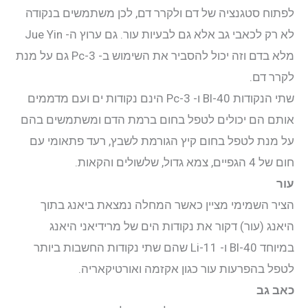
לפתוח סטגנציה של דם ולקרר דם, לכן משתמשים בנקודה
לא רק לכאבי גב אלא גם לבעיות עור. גם ערוץ ה- Jue Yin
מלא בדם וזה יכול להסביר את השימוש ב- Pc-3 גם על מנת
לקרר דם.
שתי הנקודות Bl-40 ו- Pc-3 הינם נקודות ים ועם מדממים
אותם הם יכולים לטפל בחום ברמת הדם ומשתמשים בהם
על מנת לטפל בחום קיץ הגורמת לשבץ, רעד פתאומי עם
חום של 4 הגפיים, צמא גדול, שלשולים והקאות.
עור
הציר השמימי מציין כאשר המחלה נמצאת ביאנג בתוך
היאנג (עור) דקור את נקודות הים של מרידיאני היאנג
במיוחד Bl-40 ו- Li-11 שהם שתי נקודות החשבות ביותר
לטפל בהפרעות עור כגון אקזמה ואורטיקאריה.
כאב גב