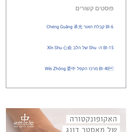
פוסטים קשורים
Bl-6 קבלת האור Chéng Guāng 承光
Bl-15 ה- Shu של הלב Xīn Shu 心俞
Bl-40 מרכז הקפל Wěi Zhōng 委中