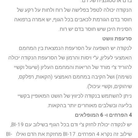
בדם או סטגנציה של דם.
הנקודה יכולה לטפל בפלישה של רוח ולחות על רקע של
חוסר בדם הגורמת לכאבים בכל הגוף, יש אמרה ברפואה
הסינית היכן שיש חוסר בדם יש רוח.
סרעפת וושט
לנקודה יש השפעה על הסרעפת הנמצאת בין המחמם
האמצעי לעליון, ע"י ויסות והרמון של הסרעפת הנקודה יכולה
להוריד צ'י מורד של הריאות והמחמם העליון (שיעול וקשיי
נשימה) ושל הקיבה במחמם האמצעי (הקאות, רפלקס,
שיהוקים, וקשיי עיכול).
ניתן להשתמש בנקודה לכיווץ של הושט המאופיין בקשיי
בליעה ובשלבים מאוחרים יותר בהקאות.
4 הפרחים ו- 6 המופלאים
יש לנקודה יכולת לחזק צ'י ודם בכל הגוף בשילוב עם Bl-19,
שילוב זה נקרא 4 הפרחים. Bl-17 מחזקת את הדם ואילו Bl-