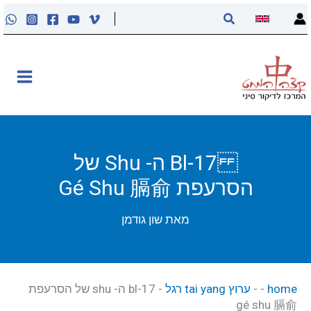
ילוג
חיפוש
תוכן
אודות
קליניקה
קורסים
Bl-17 ה- Shu של
הסרעפת Gé Shu 膈俞
פוסטים
מאת
שון גודמן
מאסטר טונג
נקודות הדיקור
home
-
-
ערוץ tai yang רגל
-
bl-17 ה- shu של הסרעפת
gé shu 膈俞