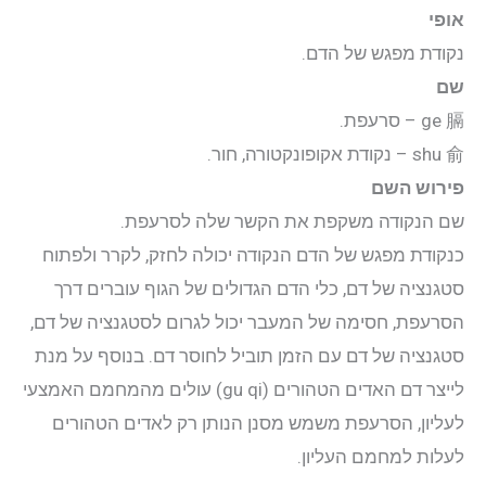
יצירת קשר
אופי
נקודת מפגש של הדם.
התחבר
שם
ge 膈 – סרעפת.
אודות
shu 俞 – נקודת אקופונקטורה, חור.
פירוש השם
קליניקה
שם הנקודה משקפת את הקשר שלה לסרעפת.
כנקודת מפגש של הדם הנקודה יכולה לחזק, לקרר ולפתוח
קורסים
סטגנציה של דם, כלי הדם הגדולים של הגוף עוברים דרך
הסרעפת, חסימה של המעבר יכול לגרום לסטגנציה של דם,
פוסטים
סטגנציה של דם עם הזמן תוביל לחוסר דם. בנוסף על מנת
לייצר דם האדים הטהורים (gu qi) עולים מהמחמם האמצעי
מאסטר טונג
לעליון, הסרעפת משמש מסנן הנותן רק לאדים הטהורים
לעלות למחמם העליון.
נקודות הדיקור