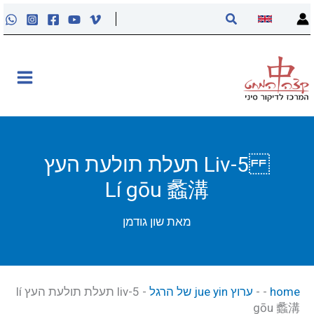
ילוג
חיפוש
תוכן
אודות
קליניקה
קורסים
Liv-5 תעלת תולעת העץ
Lí gōu 蠡溝
פוסטים
מאת
שון גודמן
מאסטר טונג
נקודות הדיקור
home
-
-
ערוץ jue yin של הרגל
-
liv-5 תעלת תולעת העץ lí
gōu 蠡溝