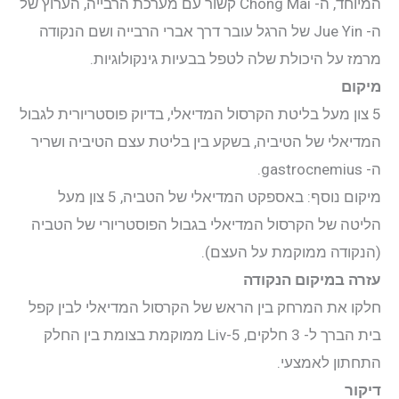
המיוחד, ה- Chong Mai קשור עם מערכת הרבייה, הערוץ של
ה- Jue Yin של הרגל עובר דרך אברי הרבייה ושם הנקודה
יצירת קשר
מרמז על היכולת שלה לטפל בבעיות גינקולוגיות.
מיקום
התחבר
5 צון מעל בליטת הקרסול המדיאלי, בדיוק פוסטריורית לגבול
המדיאלי של הטיביה, בשקע בין בליטת עצם הטיביה ושריר
ה- gastrocnemius.
מיקום נוסף: באספקט המדיאלי של הטביה, 5 צון מעל
הליטה של הקרסול המדיאלי בגבול הפוסטריורי של הטביה
(הנקודה ממוקמת על העצם).
עזרה במיקום הנקודה
חלקו את המרחק בין הראש של הקרסול המדיאלי לבין קפל
בית הברך ל- 3 חלקים, Liv-5 ממוקמת בצומת בין החלק
התחתון לאמצעי.
דיקור