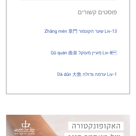
פוסטים קשורים
Liv-13 שער הקונפור Zhāng mén 章門
Liv-8 מעיין מעוקל Qū quán 曲泉
Liv-1 ערמה גדולה Dà dūn 大敦