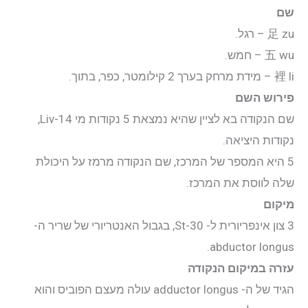
יצירת קשר
שם
足 zu – רגל.
התחבר
五 wu – חמש.
裡 li – מידת מרחק בערך 2 קילומטר, כפר, בתוך.
אודות
פירוש השם
שם הנקודה בא לציין שהיא נמצאת 5 נקודות מי Liv-14,
קליניקה
נקודות היציאה.
5 היא המספר של המרכז, שם הנקודה מרמז על היכולת
קורסים
שלה לווסת את המרכז.
מיקום
פוסטים
3 צון אינפריורית ל- St-30, בגבול האנטריורי של שריר ה-
abductor longus.
מאסטר טונג
עזרה במיקום הנקודה
הגיד של ה- adductor longus עולה מעצם הפוביס והוא
נקודות הדיקור