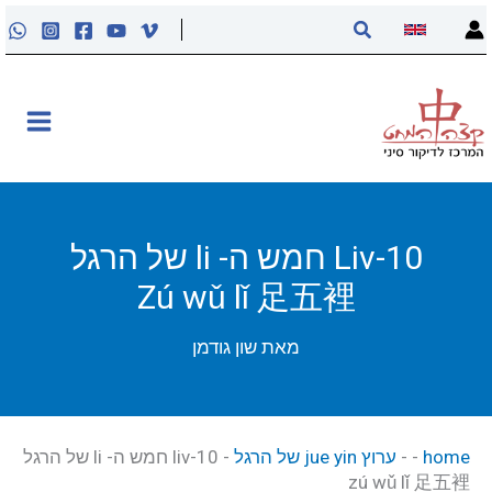
ילוג
חיפוש
תוכן
אודות
קליניקה
קורסים
Liv-10 חמש ה- li של הרגל
Zú wǔ lǐ 足五裡
פוסטים
מאת
שון גודמן
מאסטר טונג
נקודות הדיקור
home
-
-
ערוץ jue yin של הרגל
-
liv-10 חמש ה- li של הרגל
zú wǔ lǐ 足五裡