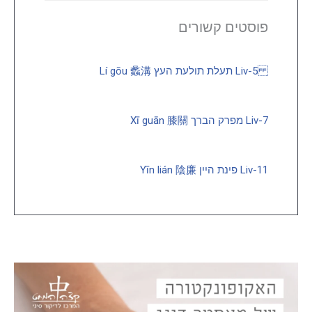
פוסטים קשורים
Liv-5 תעלת תולעת העץ Lí gōu 蠡溝
Liv-7 מפרק הברך Xī guān 膝關
Liv-11 פינת היין Yīn lián 陰廉