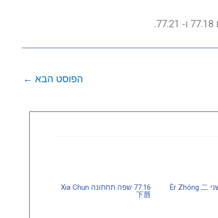
.
הפוסט הבא
←
77.06 משקל שני Èr Zhóng 二
77.16 שפה תחתונה Xia Chun
下唇