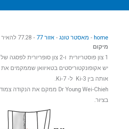
home
-
מאסטר טונג
-
אזור 77
-
77.28 להאיר בבהירות guāng míng 光明
מיקום
1 צון פוסטריורית ו-2 צון סופריורית לפסגה של הקרסול המדיאלי .
אותה בין Ki-3 ל- Ki-7.
בציור.