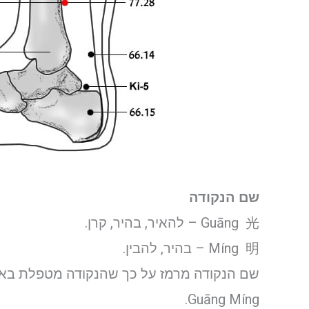
שם הנקודה
Guāng 光 – להאיר, בהיר, קרן.
Míng 明 – בהיר, להבין.
Guāng Míng.