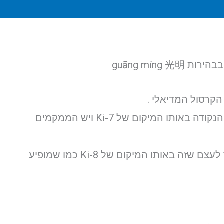
יש אקופונקטוריסטים בטאיוואן שממקמים את הנקודה באותו המיקום של Ki-7 ויש הממקמים
Dr Young Wei-Chieh ממקם את הנקודה צמוד לעצם שזה באותו המיקום של Ki-8 כמו שמופיע