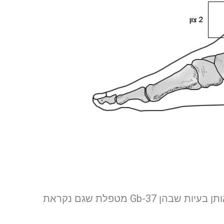
שם הנקודה מרמז על כך שהנקודה מטפלת באותן בעיות שבהן Gb-37 מטפלת שגם נקראת