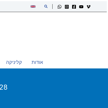
ילוג
חיפוש
תוכן
אודות
קליניקה
77.28 להאיר בב