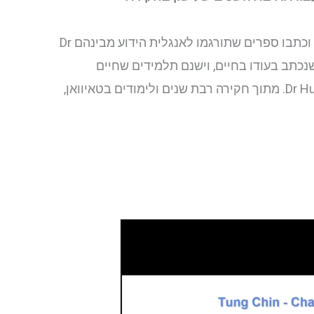
למאסטר דונג היו תלמידים רבים אשר מלמדים היום ומפיצים את השיטה בעולם. ישנם תלמידים אשר חיים במערב וכתבו ספרים שתורגמו לאנגלית הידוע מבינהם Dr
יחידי של מאסטר דונג שנכתב בעודו בחיים, וישנם תלמידים שחיים
בטאיוואן ומלמדים בעיקר במזרח כדוגמת Dr Li Guo Zheng תלמידו של התלמיד הותיק של מאסטר דונג Dr Hu Wen Zhi. מתוך חקירה רבת שנים ולימודים בטאיוואן,