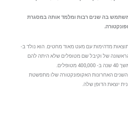
 ומשתמש בה שנים רבות ומלמד אותה במסגרת
פונקטורה.
וא השיג תוצאות מדהימות עם מעט מאוד מחטים. הוא נולד ב-
 במחוז Shan Dong בסין ובגיל 18 הוא פתח את המרפאה הראשונה של וקיבל שם מטופלים שלא היתה להם
א נהג להשתמש בהמון נקודות אקסטרה, הנקודות עברו במשפחה מדור לדור והיו חלק מהאוצר המשפחתי. ב-45 השנים האחרונות האקופונקטורה שלו מתפשטת
ית יוצאת הדופן שלה.