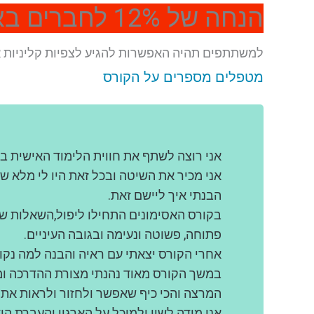
הנחה של 12% לחברים באיגוד רפואה הסינית בישראל
למשתתפים תהיה האפשרות להגיע לצפיות קליניות אצ
מטפלים מספרים על הקורס
אני רוצה לשתף את חווית הלימוד האישית ב
אני מכיר את השיטה ובכל זאת היו לי מלא 
הבנתי איך ליישם זאת.
בקורס האסימונים התחילו ליפול,השאלות של
פתוחה, פשוטה ונעימה ובגובה העיניים.
אחרי הקורס יצאתי עם ראיה והבנה למה נק
במשך הקורס מאוד נהנתי מצורת ההדרכה ומה
המרצה והכי כיף שאפשר ולחזור ולראות את ה
אני מודה לשון ולמיכל על הארגון והעברת ה