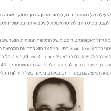
והיעילה של מאסטר דונג, ללמוד משון גודמן שחוקר אותה
 לקבל בסיס רחב לשיטה ויכולת לשלב אותה בטיפולי האקו
שמו הסיני דונג נחשב לגדול האקופונקטוריסטים של התקופה הנוכחית, ה
1916 למשפחה של אקופונקטוריסטים מהמעמד הבינוני
Chang , הוא טיפל במשך 40 שנה ב- 400,000 מטופלים.
הו
תפסה תאוצה גם במזרח וגם במערב בעיקר בשל היעילות הקלינ