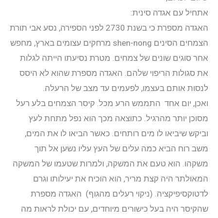
יצירת קשר
אתחיל עם אגדה סינית:
האגדה מספרת כי בשנת 2730 לפני הספירה, נסע אבי תורת
התחבר
הצמחים הסינים shen-nong מרחקים עצומים בארץ, מחפש
אחר סוגים שונים של צמחים. מטרת נסיעתו הייתה לגלות
אודות
את סגולות הריפוי שלהם. האגדה מספרת שהוא לא היסס
לנסות אותם בעצמו, לפעמים עד מצב של הרעלה.
קליניקה
ואכן, יום אחד התממש הרע מכל. קיסר הצמחים בלע רעל
מסוכן יותר מהרגיל. כתוצאה מכך הוא נפל מתחת לעץ
קורסים
וביקש שיביאו לו מים רותחים. כאשר הביאו לו את המים,
משב רוח הביא כמה עלים של העץ עליו נשען אל תוך
פוסטים
משקהו. הוא טעם את המשקה, ולמרות שטעמו של המשקה
המאולתר היה קצת מריר, הוא הוכיח את יעילותו וגרם
מאסטר טונג
לדטוקסיפיקציה. (ניקוי רעלים מהגוף) האגדה מספרת
שהקיסר היה בעל כישורים מיוחדים, עם יכולת לראות מה
נקודות הדיקור