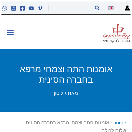
ילוג
חיפוש
תוכן
אודות
קליניקה
קורסים
אומנות התה וצמחי מרפא
בחברה הסינית
פוסטים
מאת
גיל טון
מאסטר טונג
נקודות הדיקור
home
-
אומנות התה וצמחי מרפא בחברה הסינית
שלום לכולם,