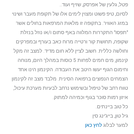
פטל, גלעין של אפרסק, שזיף ועוד..
לסיום, טיפ פשוט ומצוין לימים אלו של תקופת מעבר ושינוי
במזג האוויר. בתקופה זו מלאות המרפאות בחולים אשר
"תפסו" התקררות המלווה באף סתום ו/או נוזל בנזלת
שקופה, תחושת קור ורטייה מרוח כאב בעורף ובמפרקים
וחולשה כללית. חשוב לציין ללא חום מדיד. למצב זה מקל
קינמון, מים חמים לפחות 5 כוסות במהלך היום, מנוחה
וחימום הגוף יעשו היטב את העבודה. הקינמון הינו אחד
הצמחים הנפוצים ברפואה הסינית. מלבד מצב זה לקינמון
טווח רחב של טיפול ובשימוש נרחב לבעיות מערכת עיכול,
איזון רמות סוכר בגוף וכמיהה למתוק.
כל טוב ביינתים.
גיל טון, בייג'ינג סין
למער לבלוג
לחץ כאן