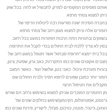
אותם מוסיפים המקומיים למרק, לתבשיל או לתה. בכל שוק
ניתן למצוא צמחי מרפא.
בחברה הסינית ישנה מודעות רבה ליכולות הריפוי של
חומרים אלה וניתן למצוא מגוון רחב של צמחי מרפא
בשווקים ובחנויות התה הרבות הפזורות כמעט בכל רחוב.
בסין לא צריך ללכת לבית החולים בכדי לקבל את התרופה.
בכל בית יימצא "תרופת סבתא" אשר תטפל במגוון רחב של
מצבים אקוטים שונים כמו התקררות, כאב גרון, שפעת, צינון,
בעיות מערכת עיכול- כאבי בטן, שלשול ועוד.. כאשר המצב
חמור יותר כמובן שפונים לרופא הסיני ולבית החולים שם
מקבלים את הטיפול הרצוי.
מן החומרים המוכרים שניתן למצוא בשימוש נרחב הם שורש
ג'ינסנג, אסטרגולוס, הקינמון(שימוש בחלקים שונים של
הגזע), ג'ינג'ר, מנטה, כורכום, פצ'ולי, ליקוריץ, פירות שונים כמו