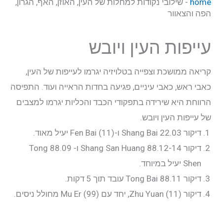
home
-
שילובי נקודות למחלות של העין, האוזן, האף, הגרון,
יצירת קשר
הפה והצאוור
התחבר
עייפות העין ויובש
אודות
קריאה ממושכת וצפייה בטלויזיה יגרמו לעייפות של העין,
כאבי ראש, כאבי עיניים, פגיעה בחדות הראייה ועוד. התפיסה
קליניקה
הרווחת היא שירידה בתפקודי הכבד והכליות יגרמו למצבים
של עייפות העין ויובש.
קורסים
דיקור 22.03 Shang Bai ו-Fen Bai (11) יעיל מאוד.
דיקור 88.12-14 Shang San Huang ו- 88.09 Tong
פוסטים
Shen יעיל במיוחד.
דיקור 88.11 Tong Bai עובד תוך 5 דקות.
מאסטר טונג
דיקור Zhu Yuan (11), יחד עם Mu Er (99) מחולל ניסים.
נקודות הדיקור