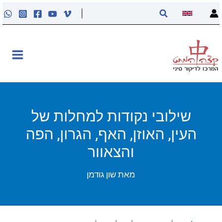
ילוג
חיפוש
תוכן
אודות
קליניקה
קורסים
שילובי נקודות למחלות של
העין, האוזן, האף, הגרון, הפה
פוסטים
והצאוור
מאסטר טונג
מאת
שון גודמן
נקודות הדיקור